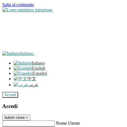
Salta al contenuto
Italiano
Italiano
English
Español
中文
عربى
Accedi
Accedi
button close
×
Nome Utente