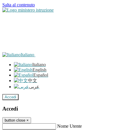
Salta al contenuto
Italiano
Italiano
English
Español
中文
عربى
Accedi
Accedi
button close
×
Nome Utente