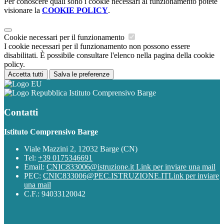
Per conoscere quali sono i cookie necessari al funzionamento potete
visionare la
COOKIE POLICY
.
Cookie necessari per il funzionamento
I cookie necessari per il funzionamento non possono essere
disabilitati. È possibile consultare l'elenco nella pagina della cookie
policy.
Accetta tutti
Salva le preferenze
Istituto Comprensivo Barge
Contatti
Istituto Comprensivo Barge
Viale Mazzini 2, 12032 Barge (CN)
Tel:
+39 0175346691
Email:
CNIC833006@istruzione.it
Link per inviare una mail
PEC:
CNIC833006@PEC.ISTRUZIONE.IT
Link per inviare
una mail
C.F.: 94033120042