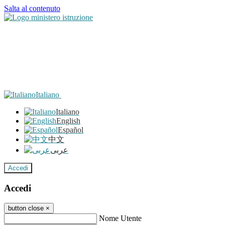
Salta al contenuto
Italiano
Italiano
English
Español
中文
عربى
Accedi
Accedi
button close
×
Nome Utente