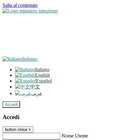
Salta al contenuto
Italiano
Italiano
English
Español
中文
عربى
Accedi
Accedi
button close
×
Nome Utente