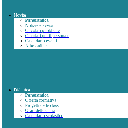
Novità
Panoramica
Notizie e avvisi
Circolari pubbliche
Circolari per il personale
Calendario eventi
Albo online
Didattica
Panoramica
Offerta formativa
Progetti delle classi
Orari delle classi
Calendario scolastico