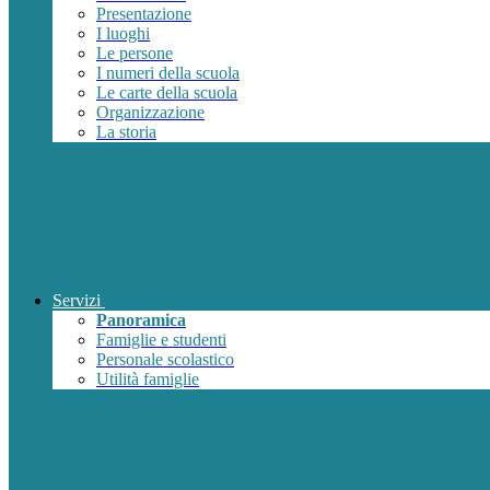
Presentazione
I luoghi
Le persone
I numeri della scuola
Le carte della scuola
Organizzazione
La storia
Servizi
Panoramica
Famiglie e studenti
Personale scolastico
Utilità famiglie