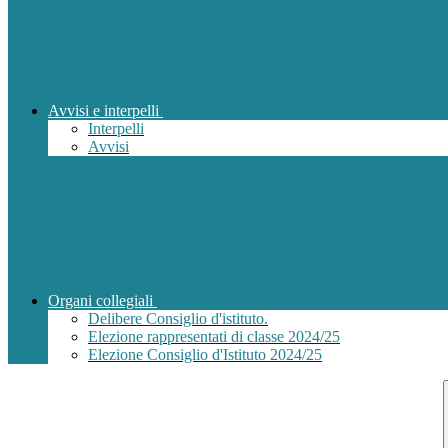
Avvisi e interpelli
Interpelli
Avvisi
Organi collegiali
Delibere Consiglio d'istituto.
Elezione rappresentati di classe 2024/25
Elezione Consiglio d'Istituto 2024/25