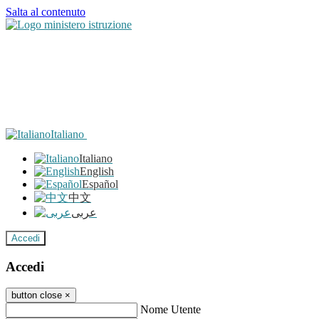
Salta al contenuto
Italiano
Italiano
English
Español
中文
عربى
Accedi
Accedi
button close
×
Nome Utente