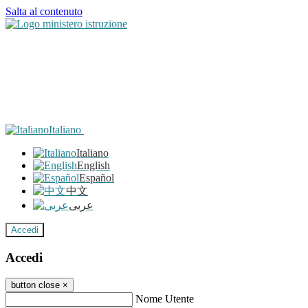
Salta al contenuto
Italiano
Italiano
English
Español
中文
عربى
Accedi
Accedi
button close
×
Nome Utente