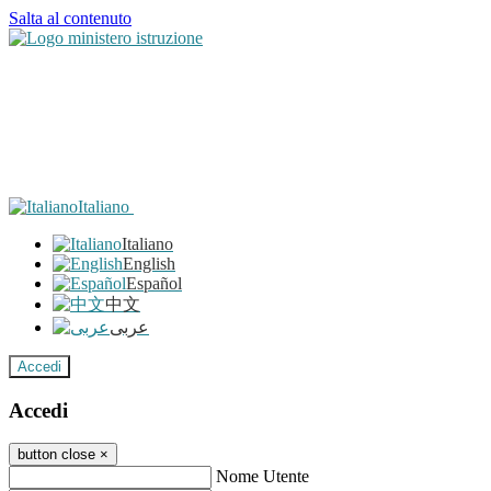
Salta al contenuto
Italiano
Italiano
English
Español
中文
عربى
Accedi
Accedi
button close
×
Nome Utente