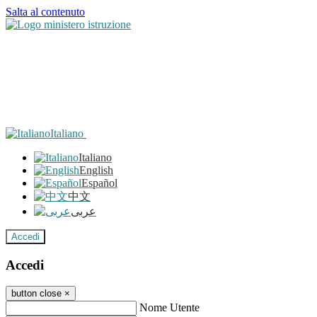
Salta al contenuto
Italiano
Italiano
English
Español
中文
عربى
Accedi
Accedi
button close
×
Nome Utente