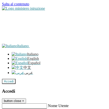
Salta al contenuto
Italiano
Italiano
English
Español
中文
عربى
Accedi
Accedi
button close
×
Nome Utente