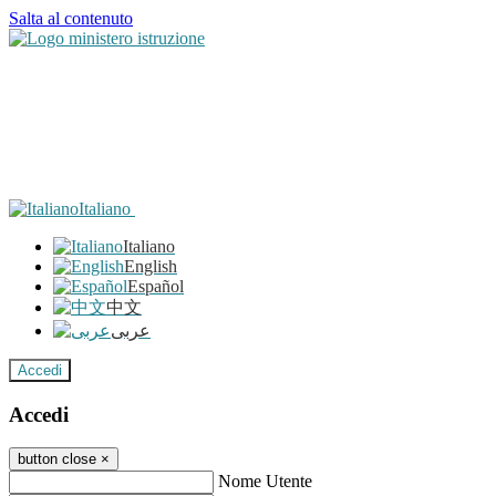
Salta al contenuto
Italiano
Italiano
English
Español
中文
عربى
Accedi
Accedi
button close
×
Nome Utente