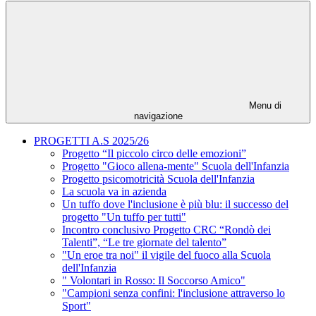
Menu di
navigazione
PROGETTI A.S 2025/26
Progetto “Il piccolo circo delle emozioni”
Progetto "Gioco allena-mente" Scuola dell'Infanzia
Progetto psicomotricità Scuola dell'Infanzia
La scuola va in azienda
Un tuffo dove l'inclusione è più blu: il successo del
progetto "Un tuffo per tutti"
Incontro conclusivo Progetto CRC “Rondò dei
Talenti”, “Le tre giornate del talento”
"Un eroe tra noi" il vigile del fuoco alla Scuola
dell'Infanzia
" Volontari in Rosso: Il Soccorso Amico"
"Campioni senza confini: l'inclusione attraverso lo
Sport"