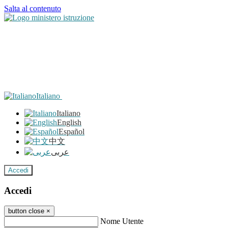
Salta al contenuto
Italiano
Italiano
English
Español
中文
عربى
Accedi
Accedi
button close
×
Nome Utente