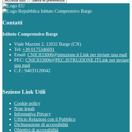
Accetta tutti
Salva le preferenze
Istituto Comprensivo Barge
Contatti
Istituto Comprensivo Barge
Viale Mazzini 2, 12032 Barge (CN)
Tel:
+39 0175346691
Email:
CNIC833006@istruzione.it
Link per inviare una mail
PEC:
CNIC833006@PEC.ISTRUZIONE.IT
Link per inviare
una mail
C.F.: 94033120042
Sezione Link Utili
Cookie policy
Note legali
Informativa Privacy
Ufficio Relazioni con il Pubblico
Dichiarazione di accessibilità
Obiettivi di accessibilità