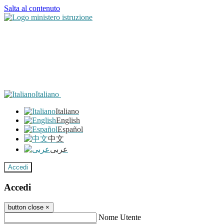
Salta al contenuto
Italiano
Italiano
English
Español
中文
عربى
Accedi
Accedi
button close
×
Nome Utente