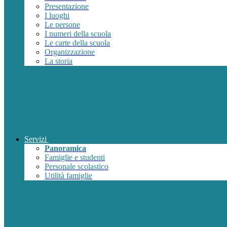
Presentazione
I luoghi
Le persone
I numeri della scuola
Le carte della scuola
Organizzazione
La storia
Servizi
Panoramica
Famiglie e studenti
Personale scolastico
Utilità famiglie