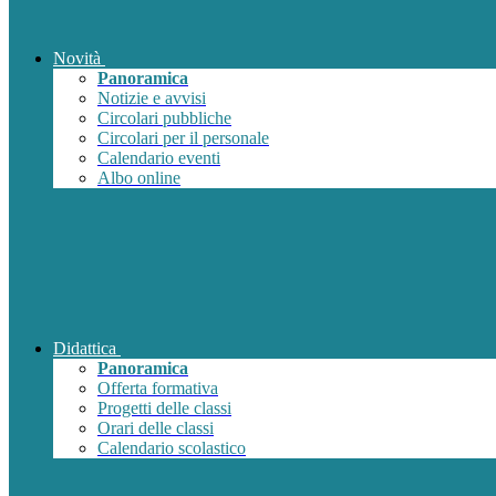
Novità
Panoramica
Notizie e avvisi
Circolari pubbliche
Circolari per il personale
Calendario eventi
Albo online
Didattica
Panoramica
Offerta formativa
Progetti delle classi
Orari delle classi
Calendario scolastico