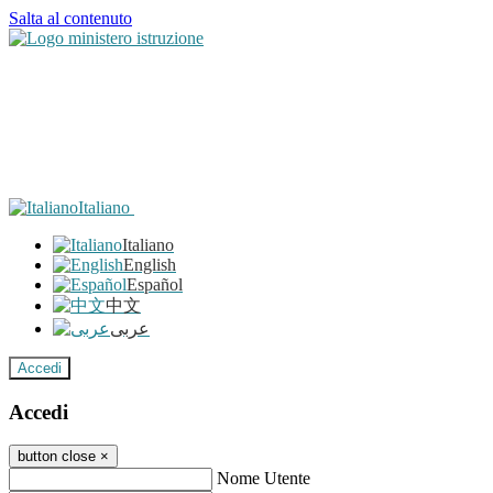
Salta al contenuto
Italiano
Italiano
English
Español
中文
عربى
Accedi
Accedi
button close
×
Nome Utente