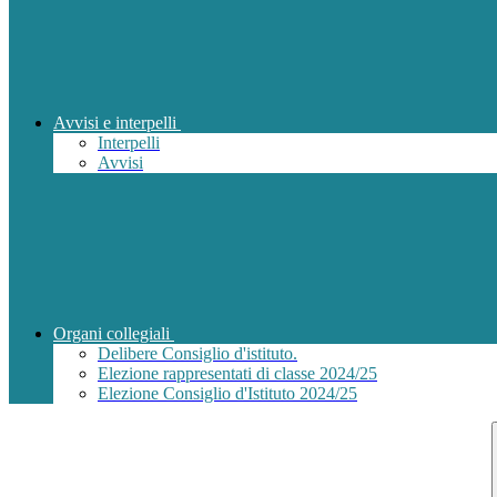
Avvisi e interpelli
Interpelli
Avvisi
Organi collegiali
Delibere Consiglio d'istituto.
Elezione rappresentati di classe 2024/25
Elezione Consiglio d'Istituto 2024/25