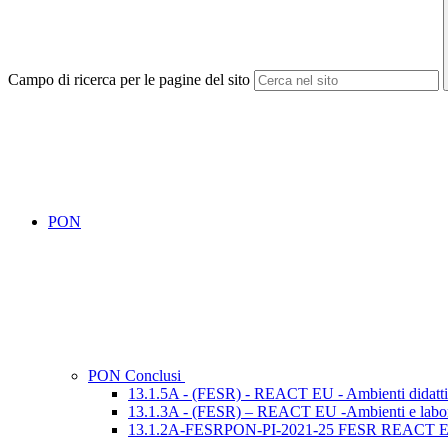
Campo di ricerca per le pagine del sito
PON
PON Conclusi
13.1.5A - (FESR) - REACT EU - Ambienti didattici 
13.1.3A - (FESR) – REACT EU -Ambienti e laboratori
13.1.2A-FESRPON-PI-2021-25 FESR REACT EU- Digi