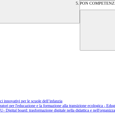
PON COMPETENZE D
innovativi per le scuole dell’infanzia
 per l'educazione e la formazione alla transizione ecologica - Edugreen
tal board: trasformazione digitale nella didattica e nell'organizz