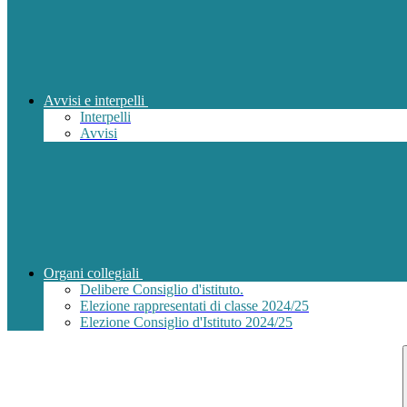
Avvisi e interpelli
Interpelli
Avvisi
Organi collegiali
Delibere Consiglio d'istituto.
Elezione rappresentati di classe 2024/25
Elezione Consiglio d'Istituto 2024/25