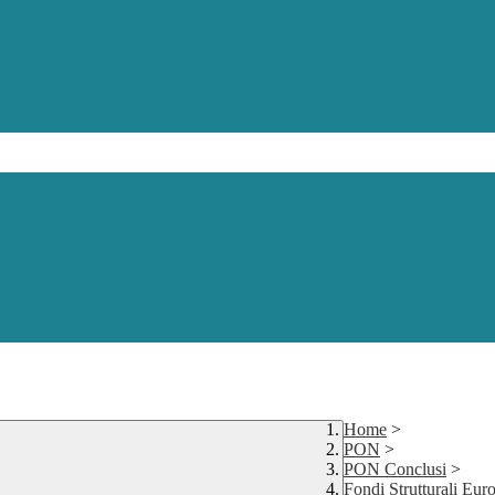
Home
>
PON
>
PON Conclusi
>
Fondi Strutturali Eu