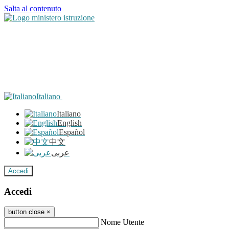
Salta al contenuto
Italiano
Italiano
English
Español
中文
عربى
Accedi
Accedi
button close
×
Nome Utente