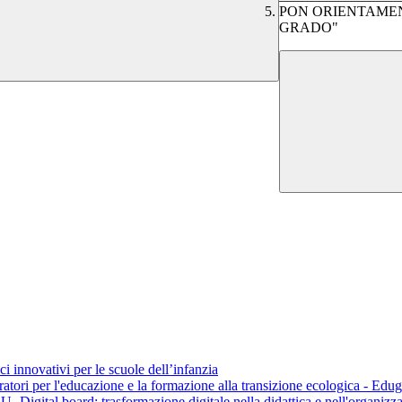
PON ORIENTAMEN
GRADO"
innovativi per le scuole dell’infanzia
 per l'educazione e la formazione alla transizione ecologica - Edugreen
tal board: trasformazione digitale nella didattica e nell'organizz