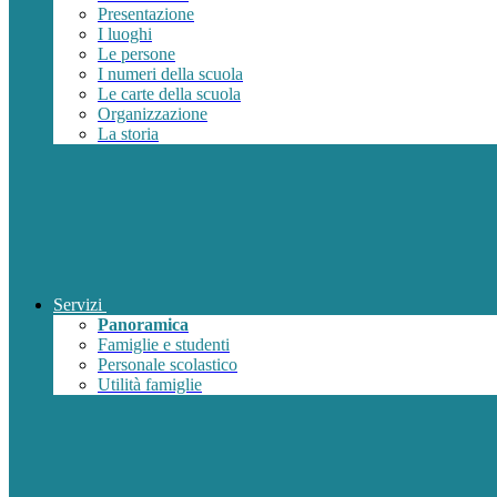
Presentazione
I luoghi
Le persone
I numeri della scuola
Le carte della scuola
Organizzazione
La storia
Servizi
Panoramica
Famiglie e studenti
Personale scolastico
Utilità famiglie