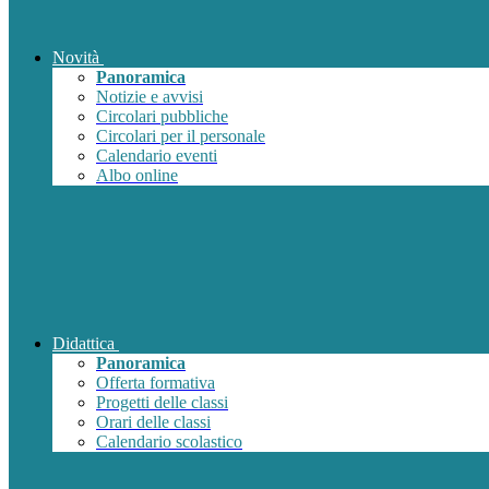
Novità
Panoramica
Notizie e avvisi
Circolari pubbliche
Circolari per il personale
Calendario eventi
Albo online
Didattica
Panoramica
Offerta formativa
Progetti delle classi
Orari delle classi
Calendario scolastico