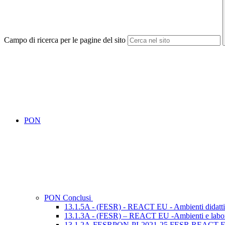
Campo di ricerca per le pagine del sito
PON
PON Conclusi
13.1.5A - (FESR) - REACT EU - Ambienti didattici 
13.1.3A - (FESR) – REACT EU -Ambienti e laboratori
13.1.2A-FESRPON-PI-2021-25 FESR REACT EU- Digi