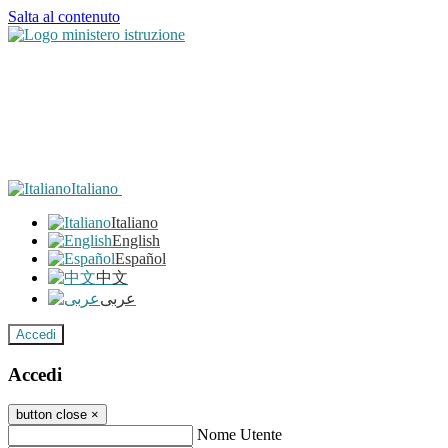
Salta al contenuto
Italiano
Italiano
English
Español
中文
عربى
Accedi
Accedi
button close
×
Nome Utente