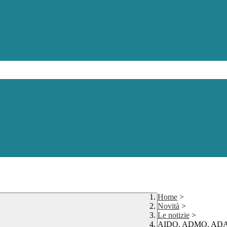
Home
>
Novità
>
Le notizie
>
AIDO, ADMO, ADAS