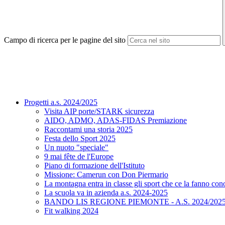
Campo di ricerca per le pagine del sito
Progetti a.s. 2024/2025
Visita AIP porte/STARK sicurezza
AIDO, ADMO, ADAS-FIDAS Premiazione
Raccontami una storia 2025
Festa dello Sport 2025
Un nuoto "speciale"
9 mai fête de l'Europe
Piano di formazione dell'Istituto
Missione: Camerun con Don Piermario
La montagna entra in classe gli sport che ce la fanno con
La scuola va in azienda a.s. 2024-2025
BANDO LIS REGIONE PIEMONTE - A.S. 2024/202
Fit walking 2024