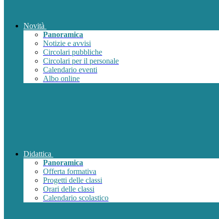
Novità
Panoramica
Notizie e avvisi
Circolari pubbliche
Circolari per il personale
Calendario eventi
Albo online
Didattica
Panoramica
Offerta formativa
Progetti delle classi
Orari delle classi
Calendario scolastico