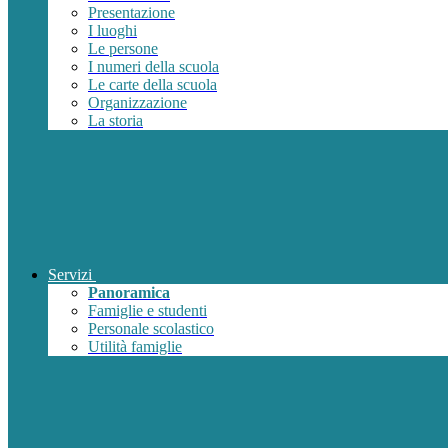
Presentazione
I luoghi
Le persone
I numeri della scuola
Le carte della scuola
Organizzazione
La storia
Servizi
Panoramica
Famiglie e studenti
Personale scolastico
Utilità famiglie