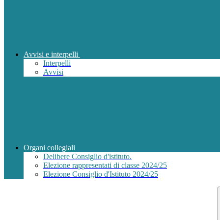
Avvisi e interpelli
Interpelli
Avvisi
Organi collegiali
Delibere Consiglio d'istituto.
Elezione rappresentati di classe 2024/25
Elezione Consiglio d'Istituto 2024/25