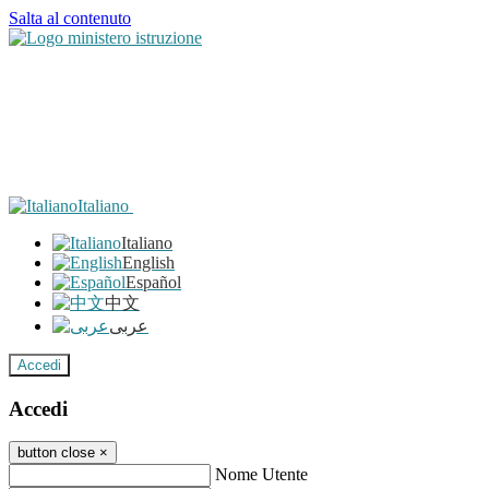
Salta al contenuto
Italiano
Italiano
English
Español
中文
عربى
Accedi
Accedi
button close
×
Nome Utente