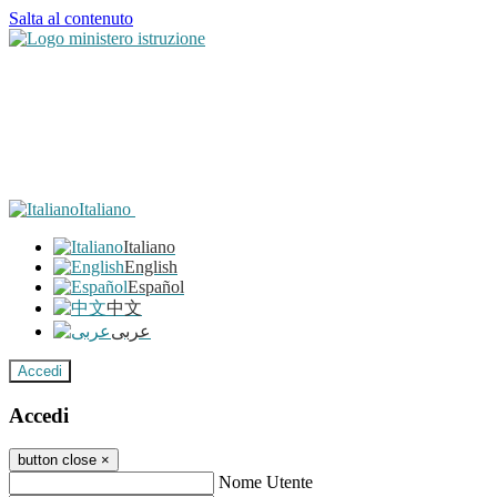
Salta al contenuto
Italiano
Italiano
English
Español
中文
عربى
Accedi
Accedi
button close
×
Nome Utente