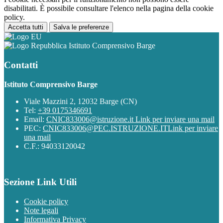
disabilitati. È possibile consultare l'elenco nella pagina della cookie
policy.
Accetta tutti
Salva le preferenze
Istituto Comprensivo Barge
Contatti
Istituto Comprensivo Barge
Viale Mazzini 2, 12032 Barge (CN)
Tel:
+39 0175346691
Email:
CNIC833006@istruzione.it
Link per inviare una mail
PEC:
CNIC833006@PEC.ISTRUZIONE.IT
Link per inviare
una mail
C.F.: 94033120042
Sezione Link Utili
Cookie policy
Note legali
Informativa Privacy