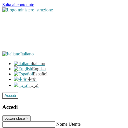
Salta al contenuto
Italiano
Italiano
English
Español
中文
عربى
Accedi
Accedi
button close
×
Nome Utente