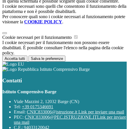
In questa schermata è possibile scegliere quali cookie consentire.
I cookie necessari sono quelli che consentono il funzionamento della
piattaforma e non è possibile disabilitarli.
Per conoscere quali sono i cookie necessari al funzionamento potete
visionare la
COOKIE POLICY
.
Cookie necessari per il funzionamento
I cookie necessari per il funzionamento non possono essere
disabilitati. È possibile consultare l'elenco nella pagina della cookie
policy.
Accetta tutti
Salva le preferenze
Istituto Comprensivo Barge
Contatti
Istituto Comprensivo Barge
Viale Mazzini 2, 12032 Barge (CN)
Tel:
+39 0175346691
Email:
CNIC833006@istruzione.it
Link per inviare una mail
PEC:
CNIC833006@PEC.ISTRUZIONE.IT
Link per inviare
una mail
C.F.: 94033120042