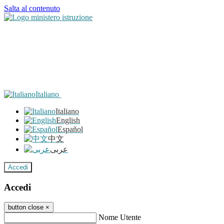
Salta al contenuto
Italiano
Italiano
English
Español
中文
عربى
Accedi
Accedi
button close
×
Nome Utente