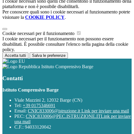
I cookie necessari sono quelli che consentono il funzionamento della
piattaforma e non è possibile disabilitarli.
Per conoscere quali sono i cookie necessari al funzionamento potete
visionare la
COOKIE POLICY
.
Cookie necessari per il funzionamento
I cookie necessari per il funzionamento non possono essere
disabilitati. È possibile consultare l'elenco nella pagina della cookie
policy.
Accetta tutti
Salva le preferenze
Istituto Comprensivo Barge
Contatti
Istituto Comprensivo Barge
Viale Mazzini 2, 12032 Barge (CN)
Tel:
+39 0175346691
Email:
CNIC833006@istruzione.it
Link per inviare una mail
PEC:
CNIC833006@PEC.ISTRUZIONE.IT
Link per inviare
una mail
C.F.: 94033120042