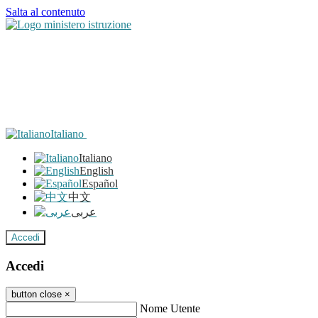
Salta al contenuto
Italiano
Italiano
English
Español
中文
عربى
Accedi
Accedi
button close
×
Nome Utente