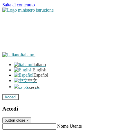
Salta al contenuto
Italiano
Italiano
English
Español
中文
عربى
Accedi
Accedi
button close
×
Nome Utente