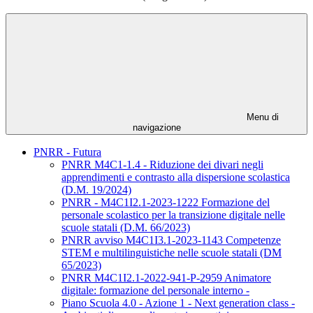
Menu di
navigazione
PNRR - Futura
PNRR M4C1-1.4 - Riduzione dei divari negli
apprendimenti e contrasto alla dispersione scolastica
(D.M. 19/2024)
PNRR - M4C1I2.1-2023-1222 Formazione del
personale scolastico per la transizione digitale nelle
scuole statali (D.M. 66/2023)
PNRR avviso M4C1I3.1-2023-1143 Competenze
STEM e multilinguistiche nelle scuole statali (DM
65/2023)
PNRR M4C1I2.1-2022-941-P-2959 Animatore
digitale: formazione del personale interno -
Piano Scuola 4.0 - Azione 1 - Next generation class -