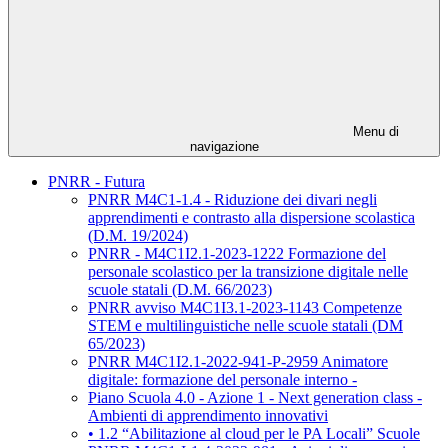
Menu di
navigazione
PNRR - Futura
PNRR M4C1-1.4 - Riduzione dei divari negli
apprendimenti e contrasto alla dispersione scolastica
(D.M. 19/2024)
PNRR - M4C1I2.1-2023-1222 Formazione del
personale scolastico per la transizione digitale nelle
scuole statali (D.M. 66/2023)
PNRR avviso M4C1I3.1-2023-1143 Competenze
STEM e multilinguistiche nelle scuole statali (DM
65/2023)
PNRR M4C1I2.1-2022-941-P-2959 Animatore
digitale: formazione del personale interno -
Piano Scuola 4.0 - Azione 1 - Next generation class -
Ambienti di apprendimento innovativi
• 1.2 “Abilitazione al cloud per le PA Locali” Scuole