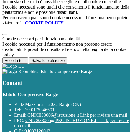
In questa schermata è possibile scegliere quali cookie consentire.
I cookie necessari sono quelli che consentono il funzionamento della
piattaforma e non è possibile disabilitarli.
Per conoscere quali sono i cookie necessari al funzionamento potete
visionare la
COOKIE POLICY
.
Cookie necessari per il funzionamento
I cookie necessari per il funzionamento non possono essere
disabilitati. È possibile consultare l'elenco nella pagina della cookie
policy.
Accetta tutti
Salva le preferenze
Istituto Comprensivo Barge
Contatti
Istituto Comprensivo Barge
Viale Mazzini 2, 12032 Barge (CN)
Tel:
+39 0175346691
Email:
CNIC833006@istruzione.it
Link per inviare una mail
PEC:
CNIC833006@PEC.ISTRUZIONE.IT
Link per inviare
una mail
C.F.: 94033120042