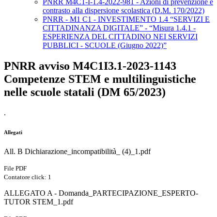
PNRR M4C1-I-1.4-2022-981 - Azioni di prevenzione e
contrasto alla dispersione scolastica (D.M. 170/2022)
PNRR - M1 C1 - INVESTIMENTO 1.4 “SERVIZI E
CITTADINANZA DIGITALE” - “Misura 1.4.1 -
ESPERIENZA DEL CITTADINO NEI SERVIZI
PUBBLICI - SCUOLE (Giugno 2022)”
PNRR avviso M4C1I3.1-2023-1143
Competenze STEM e multilinguistiche
nelle scuole statali (DM 65/2023)
.
Allegati
All. B Dichiarazione_incompatibilità_ (4)_1.pdf
File PDF
Contatore click: 1
ALLEGATO A - Domanda_PARTECIPAZIONE_ESPERTO-
TUTOR STEM_1.pdf