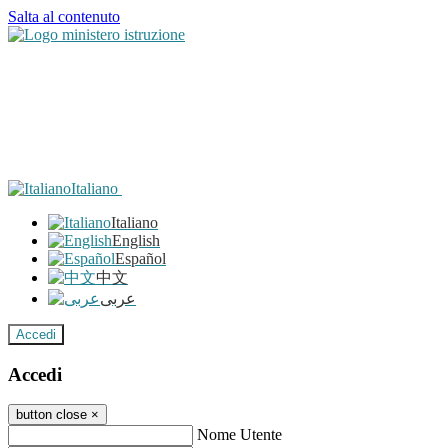
Salta al contenuto
Italiano
Italiano
English
Español
中文
عربى
Accedi
Accedi
button close
×
Nome Utente