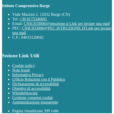
Istituto Comprensivo Barge
Viale Mazzini 2, 12032 Barge (CN)
Tel:
+39 0175346691
Email:
CNIC833006@istruzione.it
Link per inviare una mail
PEC:
CNIC833006@PEC.ISTRUZIONE.IT
Link per inviare
una mail
C.F.: 94033120042
Sezione Link Utili
Cookie policy
Note legali
Informativa Privacy
Ufficio Relazioni con il Pubblico
Dichiarazione di accessibilità
Obiettivi di accessibilità
Whistleblowing
Gestione consensi cookie
Amministrazione trasparente
Pagina visualizzata
399
volte