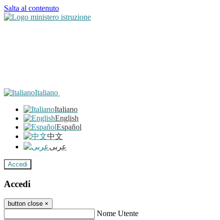
Salta al contenuto
Italiano
Italiano
English
Español
中文
عربى
Accedi
Accedi
button close
×
Nome Utente