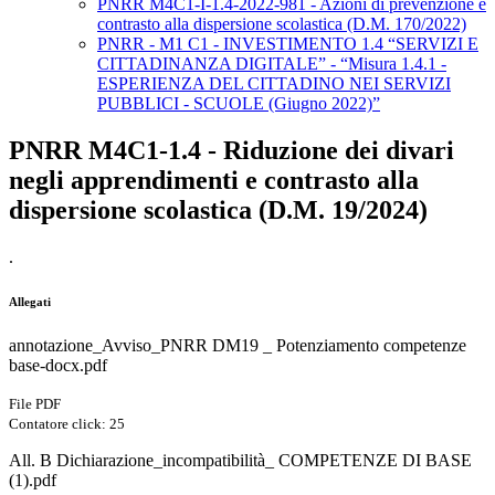
PNRR M4C1-I-1.4-2022-981 - Azioni di prevenzione e
contrasto alla dispersione scolastica (D.M. 170/2022)
PNRR - M1 C1 - INVESTIMENTO 1.4 “SERVIZI E
CITTADINANZA DIGITALE” - “Misura 1.4.1 -
ESPERIENZA DEL CITTADINO NEI SERVIZI
PUBBLICI - SCUOLE (Giugno 2022)”
PNRR M4C1-1.4 - Riduzione dei divari
negli apprendimenti e contrasto alla
dispersione scolastica (D.M. 19/2024)
.
Allegati
annotazione_Avviso_PNRR DM19 _ Potenziamento competenze
base-docx.pdf
File PDF
Contatore click: 25
All. B Dichiarazione_incompatibilità_ COMPETENZE DI BASE
(1).pdf