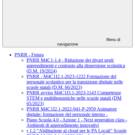
Menu di
navigazione
PNRR - Futura
PNRR M4C1-1.4 - Riduzione dei divari negli
apprendimenti e contrasto alla dispersione scolastica
(D.M. 19/2024)
PNRR - M4C1I2.1-2023-1222 Formazione del
personale scolastico per la transizione digitale nelle
scuole statali (D.M. 66/2023)
PNRR avviso M4C1I3.1-2023-1143 Competenze
STEM e multilinguistiche nelle scuole statali (DM
65/2023)
PNRR M4C1I2.1-2022-941-P-2959 Animatore
digitale: formazione del personale interno -
Piano Scuola 4.0 - Azione 1 - Next generation class -
Ambienti di apprendimento innovativi
• 1.2 “Abilitazione al cloud per le PA Locali” Scuole