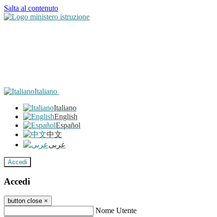
Salta al contenuto
Italiano
Italiano
English
Español
中文
عربى
Accedi
Accedi
button close
×
Nome Utente