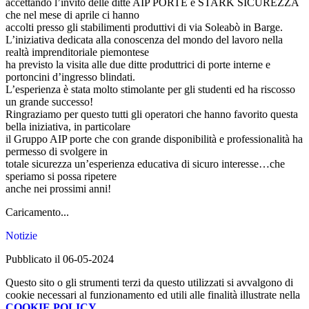
accettando l’invito delle ditte AIP PORTE e STARK SICUREZZA
che nel mese di aprile ci hanno
accolti presso gli stabilimenti produttivi di via Soleabò in Barge.
L’iniziativa dedicata alla conoscenza del mondo del lavoro nella
realtà imprenditoriale piemontese
ha previsto la visita alle due ditte produttrici di porte interne e
portoncini d’ingresso blindati.
L’esperienza è stata molto stimolante per gli studenti ed ha riscosso
un grande successo!
Ringraziamo per questo tutti gli operatori che hanno favorito questa
bella iniziativa, in particolare
il Gruppo AIP porte che con grande disponibilità e professionalità ha
permesso di svolgere in
totale sicurezza un’esperienza educativa di sicuro interesse…che
speriamo si possa ripetere
anche nei prossimi anni!
Caricamento...
Notizie
Pubblicato il 06-05-2024
Questo sito o gli strumenti terzi da questo utilizzati si avvalgono di
cookie necessari al funzionamento ed utili alle finalità illustrate nella
COOKIE POLICY
.