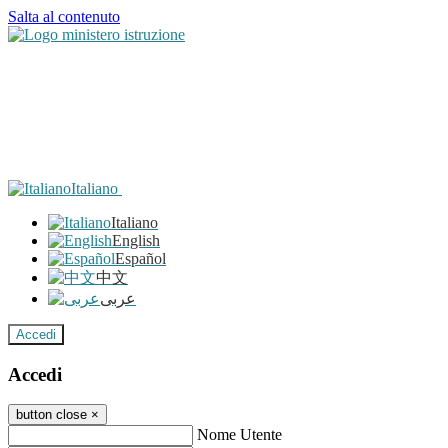
Salta al contenuto
Italiano
Italiano
English
Español
中文
عربى
Accedi
Accedi
button close
×
Nome Utente