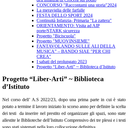
CONCORSO "Raccontami una storia"2024
La meraviglia delle farfalle
FESTA DELLO SPORT 2024
Continuità Infanzia- Primaria "La zattera"
ORIENTAMENTO: Visita ad AIP
porte/STARK sicurezza
Progetto "Biciscuola"
Progetto "MUOVINSIEME"
FANTAVOLANDO SULLE ALI DELLA
MUSICA” – BANDO SIAE "PER CHI
CREA"
I sabati del prolungato 2023
Progetto “Liber-Arti” ~ Biblioteca d’Istituto
Progetto “Liber-Arti” ~ Biblioteca
d’Istituto
Nel corso dell’ A.S 2022/23, dopo una prima parte in cui è stato
potato a termine il lavoro iniziato lo scorso anno per definire la scelta
dei testi
da inserire nel prestito ed organizzare gli spazi, sono state
allestite
le Biblioteche dell’Istituto Comprensivo dei tre plessi e i testi
sono stati sistemati nella loro collocazione definitiva.