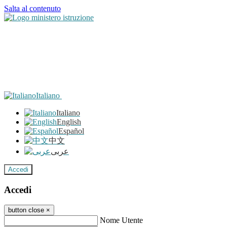
Salta al contenuto
Italiano
Italiano
English
Español
中文
عربى
Accedi
Accedi
button close
×
Nome Utente