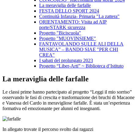
La meraviglia delle farfalle
FESTA DELLO SPORT 2024
Continuità Infanzia- Primaria "La zattera"
ORIENTAMENTO: Visita ad AIP
porte/STARK sicurezza
Progetto "Biciscuola"
Progetto "MUOVINSIEME"
FANTAVOLANDO SULLE ALI DELLA
MUSICA” – BANDO SIAE "PER CHI
CREA"
I sabati del prolungato 2023
Progetto “Liber-Arti” ~ Biblioteca d’Istituto
La meraviglia delle farfalle
Le classi prime hanno partecipato al progetto “Leggi il mio sorriso”
osservando le fasi di crescita e trasformazione dei bruchi di Macaone
e Vanessa del Cardo in meravigliose farfalle. È stata un’esperienza
formativa ed emozionante per alunni ed insegnanti.
In allegato trovate il percorso svolto dai ragazzi