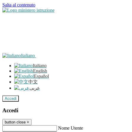
Salta al contenuto
Italiano
Italiano
English
Español
中文
عربى
Accedi
Accedi
button close
×
Nome Utente