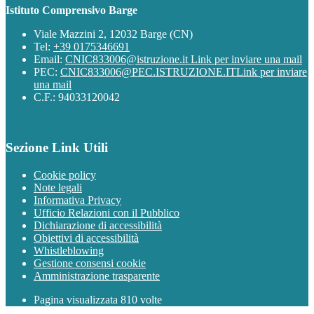
Istituto Comprensivo Barge
Viale Mazzini 2, 12032 Barge (CN)
Tel:
+39 0175346691
Email:
CNIC833006@istruzione.it
Link per inviare una mail
PEC:
CNIC833006@PEC.ISTRUZIONE.IT
Link per inviare
una mail
C.F.: 94033120042
Sezione Link Utili
Cookie policy
Note legali
Informativa Privacy
Ufficio Relazioni con il Pubblico
Dichiarazione di accessibilità
Obiettivi di accessibilità
Whistleblowing
Gestione consensi cookie
Amministrazione trasparente
Pagina visualizzata
810
volte